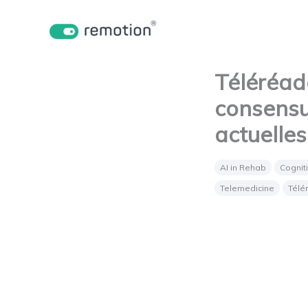
Aller
au
contenu
Téléréad
consensu
actuelles
AI in Rehab
Cognit
Telemedicine
Télé