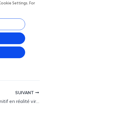
SUIVANT
Entraînement cognitif en réalité virtuelle totalement immersive chez les patients atteints de troubles neurologiques et psychiatriques : une revue systématique des essais contrôlés randomisés.