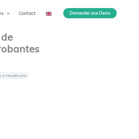
es
Contact
Demander une Demo
 de
probantes
 in Healthcare